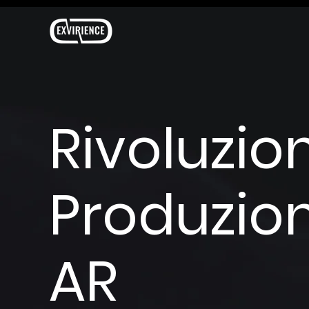
Rivoluzio
Produzio
AR