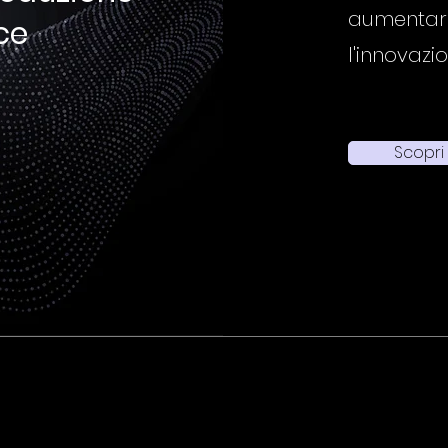
aumentare 
ce
l'innovazi
Scopri 