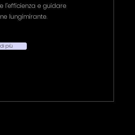
l'efficienza e guidare
one lungimirante.
di più