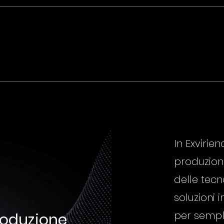
In Exvirie
produzion
delle tecn
soluzioni 
per sempli
roduzione