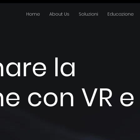
Home
About Us
Soluzioni
Educazione
nare la
ne con VR e