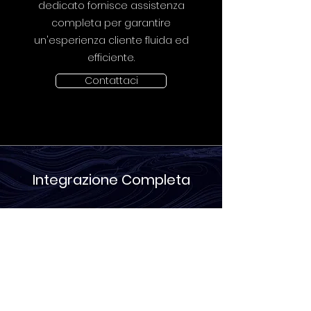
dedicato fornisce assistenza
completa per garantire
un'esperienza cliente fluida ed
efficiente.
Contattaci
Integrazione Completa
Exvirience si integra perfettamente
con il tuo ecosistema esistente per
garantire una transizione fluida e
un utilizzo efficace delle nostre
soluzioni AR e VR.