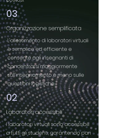
03
Organizzazione semplificata
L'allestimento di laboratori virtuali
è semplice ed efficiente e
consente agli insegnanti di
concentrarsi maggiormente
sull'insegnamento e meno sulle
questioni logistiche.
02
Laboratori accessibili
I laboratori virtuali sono accessibili
a tutti gli studenti, garantendo pari