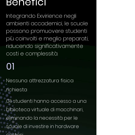
Benefici
Integrando Exvirience negli
ambienti accademici, le scuole
possono promuovere studenti
più coinvolti e meglio preparati,
riducendo significativamente
costi e complessità.
01
Nessuna attrezzatura fisica
richiesta
Gli studenti hanno accesso a una
biblioteca virtuale di macchinari,
eliminando la necessità per le
scuole di investire in hardware
costosi.