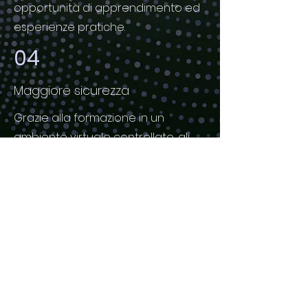
opportunità di apprendimento ed
esperienze pratiche.
04
Maggiore sicurezza
Grazie alla formazione in un
ambiente virtuale controllato, gli
studenti possono apprendere in
modo sicuro, senza esporsi ai
potenziali pericoli dei laboratori del
mondo reale.
Gli studi dimostrano che gli
studenti che utilizzano la XR si
formano 4 volte più
velocemente e con un